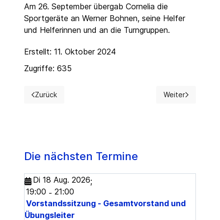
Am 26. September übergab Cornelia die
Sportgeräte an Werner Bohnen, seine Helfer
und Helferinnen und an die Turngruppen.
Erstellt: 11. Oktober 2024
Zugriffe: 635
Zurück
Weiter
Vorheriger Beitrag: Turnerinnen der TG beim Hexenderby
Nächster Beitrag
Die nächsten Termine
Di 18 Aug. 2026
;
19:00
21:00
-
Vorstandssitzung - Gesamtvorstand und
Übungsleiter